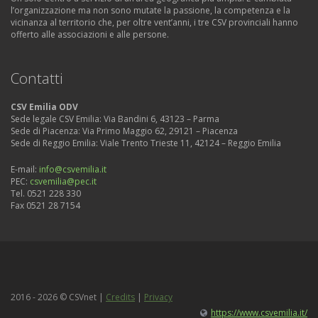
l’organizzazione ma non sono mutate la passione, la competenza e la
vicinanza al territorio che, per oltre vent’anni, i tre CSV provinciali hanno
offerto alle associazioni e alle persone.
Contatti
CSV Emilia ODV
Sede legale CSV Emilia: Via Bandini 6, 43123 – Parma
Sede di Piacenza: Via Primo Maggio 62, 29121 – Piacenza
Sede di Reggio Emilia: Viale Trento Trieste 11, 42124 – Reggio Emilia
E-mail:
info@csvemilia.it
PEC:
csvemilia@pec.it
Tel. 0521 228 330
Fax 0521 28 7154
2016 - 2026 © CSVnet |
Credits
|
Privacy
https://www.csvemilia.it/