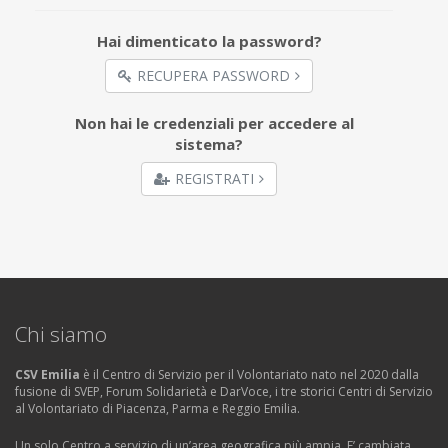
Hai dimenticato la password?
RECUPERA PASSWORD
Non hai le credenziali per accedere al
sistema?
REGISTRATI
Chi siamo
CSV Emilia
è il Centro di Servizio per il Volontariato nato nel 2020 dalla
fusione di SVEP, Forum Solidarietà e DarVoce, i tre storici Centri di Servizio
al Volontariato di Piacenza, Parma e Reggio Emilia.
Un solo Centro a servizio di un’area geografica più ampia. E’ cambiata